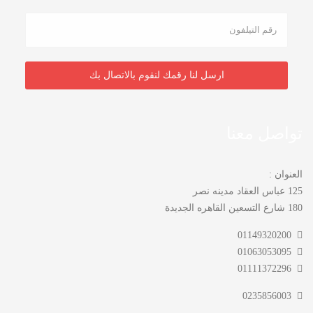
تواصل معنا
العنوان :
125 عباس العقاد مدينه نصر
180 شارع التسعين القاهره الجديدة
01149320200
01063053095
01111372296
0235856003