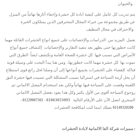
والحيوان .
يتم تدريب كل عامل على كيفية ابادة كل حشرة وإخفاء آثارها نهائياً من المنزل
عن طريق مجموعة من خبراء المجال المحترفين الذين يمتلكون الخبرة
والاحتراف في مجال التنظيف .
نعمل المزيد من الدراسات والإحصائيات على جميع انواع الحشرات القاتلة مهما
كانت خطورتها حتى يظهر بعد تنفيذ التقارير والإحصائيات إكتشاف جميع أنواع
الأمراض التي تسبب فيها كل حشرة للصحة العامة ونكتشف ايضاً الطرق التي
تموت بها كل حشرة مهما كانت خطورتها، ومن هنا يبدأ البحث على وسيلة قوية
فتاكة للقضاء على الحشرات بجميع أنواعها إلى أن وصلنا لحل رائع قوى استطاع
أن يحل أزمة السياحة في استراليا بسبب المشكلة التي تسببت فيها حشرة البق
اللعينة وقضت على السياحة فيها نهائياً ولكن بعد استخدام المصل الالماني تم
روجوع السياحة أقوى من الأول بكثير وكل هذا يعود بفضل المصل الالماني
السحري اتصل الآن على الأرقام التالية
01063053095
- 01229007502 -
نصلك اينما كنت لمكافحة الحشرات .
01149320200
مميزات شركة الفا الالمانية لابادة الحشرات :