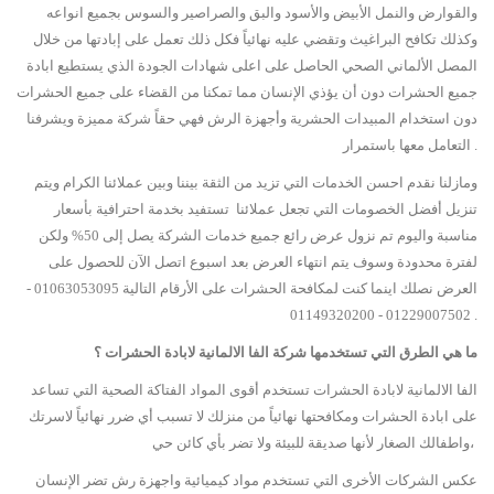
والقوارض والنمل الأبيض والأسود والبق والصراصير والسوس بجميع انواعه
وكذلك تكافح البراغيث وتقضي عليه نهائياً فكل ذلك تعمل على إبادتها من خلال
المصل الألماني الصحي الحاصل على اعلى شهادات الجودة الذي يستطيع ابادة
جميع الحشرات دون أن يؤذي الإنسان مما تمكنا من القضاء على جميع الحشرات
دون استخدام المبيدات الحشرية وأجهزة الرش فهي حقاً شركة مميزة ويشرفنا
التعامل معها باستمرار .
ومازلنا نقدم احسن الخدمات التي تزيد من الثقة بيننا وبين عملائنا الكرام ويتم
تنزيل أفضل الخصومات التي تجعل عملائنا تستفيد بخدمة احترافية بأسعار
مناسبة واليوم تم نزول عرض رائع جميع خدمات الشركة يصل إلى 50% ولكن
لفترة محدودة وسوف يتم انتهاء العرض بعد اسبوع اتصل الآن للحصول على
العرض نصلك اينما كنت لمكافحة الحشرات على الأرقام التالية 01063053095 -
01229007502 - 01149320200 .
ما هي الطرق التي تستخدمها شركة الفا الالمانية لابادة الحشرات ؟
الفا الالمانية لابادة الحشرات تستخدم أقوى المواد الفتاكة الصحية التي تساعد
على ابادة الحشرات ومكافحتها نهائياً من منزلك لا تسبب أي ضرر نهائياً لاسرتك
واطفالك الصغار لأنها صديقة للبيئة ولا تضر بأي كائن حي،
عكس الشركات الأخرى التي تستخدم مواد كيميائية واجهزة رش تضر الإنسان