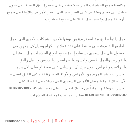
لمكافحة جميع الحشرات المنزلية كتخفيض على حشرة البق اللعينة التي تحول
حياتك إلى جحيم وتخفيض على الصراصير التي تنشر الأمراض والأوبئة في جميع
أرجاء المنزل وخصم يصل 50% على جميع الحشرات .
نعمل دائماً بطرق مختلفة فريدة من نوعها عكس الشركات الأخرى التي تعمل
بالطرق التقليدية، حتى تحافظ على ثقة عملائها الكرام ونبذل كل مجهود في
الحصول على حل سحري يستطيع إبادة جميع أنواع الحشرات مثل الفئران
والقوارض والنمل الابيض والاسود والصراصير، والسوس والنمل والبق
والبراغيت والابراص، دون ترك أي أثر سلبي على صحة الإنسان، لأن هذه
الحشرات تنشر المزيد من الأمراض والأوبئة الخطيرة فلا داعي للقلق اتصل بنا
الآن نصلك اينما بالمصل الألماني السحري الذي يساعد في القضاء على
الحشرات ويخفيها تماماً من حياتك اتصل بنا على رقم الشركة
01063053095
-
نصلك اينما كنت لمكافحة الحشرات
01149320200
01229007502 -
Read more...
ابادة حشرات
Published in