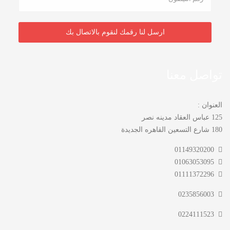
تواصل معنا
العنوان :
125 عباس العقاد مدينه نصر
180 شارع التسعين القاهره الجديدة
01149320200
01063053095
01111372296
0235856003
0224111523